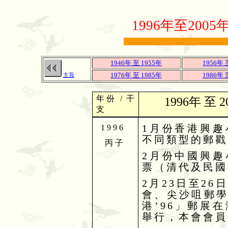
1996年至20
1946年 至 1955年
1956年 
1976年 至 1985年
1986年 
主頁
年份
/
干
1996年 至
支
1
月份香港興趣
1996
不同類型的郵戳
丙子
2
月份中國興趣
票（清代及民國
2
月
23
日至
26
日
會、尖沙咀郵
港
’96
」郵展在
舉行，本會會員