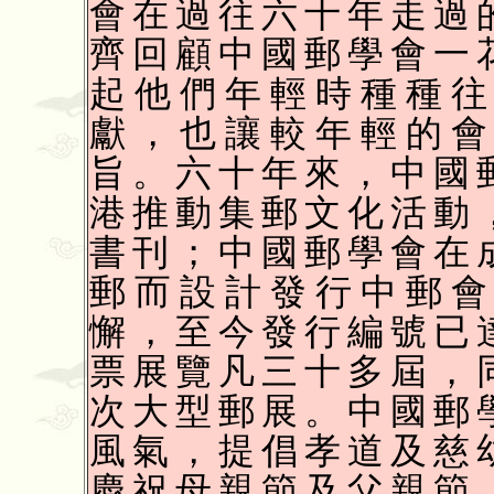
會在過往六十年走過
齊回顧中國郵學會一
起他們年輕時種種
獻，也讓較年輕的
旨。六十年來，中國
港推動集郵文化活動
書刊；中國郵學會在
郵而設計發行中郵
懈，至今發行編號已
票展覽凡三十多屆，
次大型郵展。中國郵
風氣，提倡孝道及慈
慶祝母親節及父親節