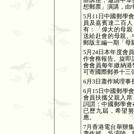
辦講座，邀請中華
想郵票」演講，由
5
月
11
日中國郵學
員及嘉賓達二百人
有：「偉大的母親
送給赴會的母親。
郵版主編一期「母
5
月
24
日本年度會
作會務報告。旋即
會會員每年繳納港
可寄國際郵券十三
6
月
3
日蕭作斌理事
6
月
15
日中國郵學
會員扶攜父親入席
詞謂：中國郵學會
已歷九屆，希望
應。
7
月香港電台舉辦
蕭作斌、吳灞陵、