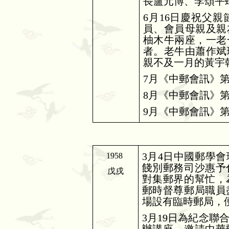
長盧元博、李頌平
6
月
16
日慶祝父親
員、會員母親及親
柚木牛兩座，一老
者。老牛由蕭作斌
親不及一月的黃宇
7
月《中郵會訊》
8
月《中郵會訊》
9
月《中郵會訊》
3
月
4
日中國郵學會
1958
餞別郵務司沙惠予
戊戌
對集郵界的幫忙，
郵時督尊郵局職員
場設有臨時郵局，
3
月
19
日為紀念聯