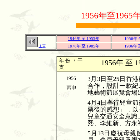
1956年至19
1946年 至 1955年
1956年 
1976年 至 1985年
1986年 
主頁
年份
/
干
1956年 至
支
3
月
3
日至
25
日香港
1956
合作，設計一款紀
丙申
地藝術節展覽會場
4
月
4
日舉行兒童節
票後的感想」，以
兒童交通安全意識
熙、李維新、方永
5
月
13
日慶祝母親