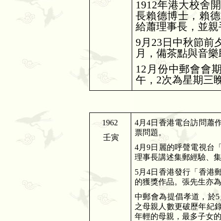
1912
年港大校舍開
長賴德博士，賴德
給蕭理事長，並親
9
月
23
日中秋節前
月，備茶點與音樂
12
月份中郵會會
午，
2
次為星期三
1962
4
月
4
日香港電台訪問蕭
票問題。
壬寅
4
月
9
日麗的呼聲電視台
理事長講述集郵經驗、
5
月
4
日香港發行「香港
的獲獎作品。張先生亦
中郵會為提倡孝道，於
5
之母親人數更破歷年紀
年輕的母親，最多子女