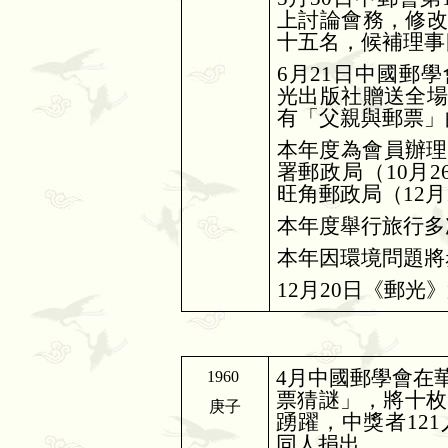
上討論會務，修
十五名，候補理事
6
月
21
日中國郵學
光出版社贈送全
有「父親與郵票」
本年度為會員辦理
署郵政局（
10
月
2
旺角郵政局（
12
月
本年度舉行旅行多
本年因環境問題將
12
月
20
日《郵光》
4
月中國郵學會在
1960
票猜謎」，將十枚
庚子
踴躍，中獎者
121
同人捐出。