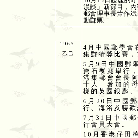
漫談」新節目，內
郵會理事長蕭作斌
動郵票。
1965
4
月中國郵學會
集郵猜獎比賽，
乙巳
5
月
9
日中國郵
寶石餐廳舉行
港集郵會會長
十人。參加的
樣的英國銀匙。
6
月
20
日中國
行、海浴及聯歡
7
月
31
日中國郵
行會員大會。
10
月香港仔田