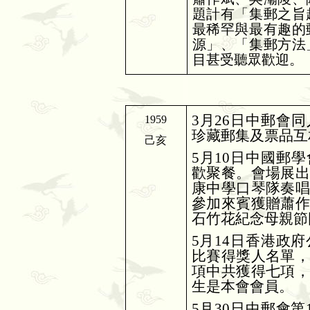
題計有「集郵之旨
最稀罕與最有趣的
源」、「集郵方法
目甚受聽眾歡迎。
3
月
26
日中郵會同
1959
珍藏郵集及票品互
己亥
5
月
10
日中國郵學
歡聚餐。會場展
康中學口琴隊奏
參加來賓獲贈蕭
石竹花紀念母親節
5
月
14
日香港政府
比賽得獎人名單
項中共獲得七項
生是本會會員。
5
月
30
日中郵會第