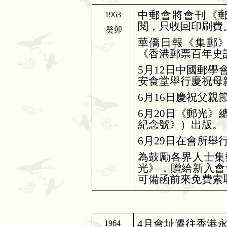
中郵會將會刊《
1963
閱，只收回印刷費
癸卯
華僑日報《集郵
《香港郵票百年史
5
月
12
日中國郵學
安食堂舉行慶祝母
6
月
16
日慶祝父親
6
月
20
日《郵光》
紀念號》）出版。
6
月
29
日在會所舉
為鼓勵各界人士集
光》，贈給新入會
可備函前來免費索
4
月會址遷往香港
1964