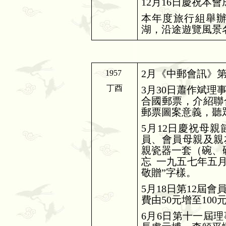
12
月
16
日慶祝本會
本年度旅行組舉
湖，沿途遊覽風景
2
月《中郵會訊》
1957
丁酉
3
月
30
日蕭作斌理
合國郵票，介紹聯
郵票圖案意義，聽
5
月
12
日慶祝母親
員、會員母親及親
親瓷器一套（碗、
忘
一九五七年五
敬贈
”
字樣。
5
月
18
日第
12
屆會
費由
50
元增至
100
6
月
6
日第十一屆理