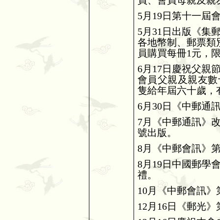
員、會員母親及親
5
月
19
日第十一屆
5
月
31
日出版《集
各地幣制、郵票類
員購買每冊
1
元，
6
月
17
日慶祝父親
會員父親及親友數
隻給年屆六十歲，
6
月
30
日《中郵通
7
月《中郵通訊》
號出版。
8
月《中郵會訊》
8
月
19
日中國郵學
禮。
10
月《中郵會訊》
12
月
16
日《郵光》