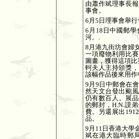
由蕭作斌理事長報
事會。
6
月
5
日理事會舉行
6
月
18
日中國郵學
河。
.
8
月港九街坊會婦
一項廢物利用比賽
圖畫，獲得這項比
軻夫人主持頒獎，
該幅作品後來用作
9
月
9
日中郵會在會
然天文台發出颱風
仍有數百人。展品
的郵封，
H.N.
謨弟
費。另還展出
1912
品。
9
月
11
日香港大學
斌在港大臨時郵