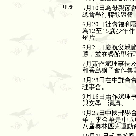
甲辰
5
月
10
日為母親節
總會舉行聯歡聚餐
6
月
20
日社會福利
為
12
至
15
歲少年作
燈片。
6
月
21
日慶祝父親
勝，並在餐館舉行
7
月蕭作斌理事長
和香島獅子會作集
8
月
28
日在中郵會
理事會。
9
月
16
日蕭作斌理
與文學」演講。
9
月
25
日中國郵學
華，李金華是中國
八屆奧林匹克運動
10
月
15
日起麗的呼