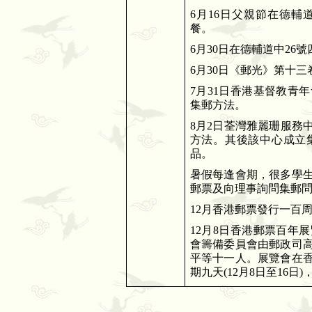
6
月
16
日父親節在德輔
餐。
6
月
30
日在德輔道中
26
號
6
月
30
日《郵光》第十三
7
月
31
日香港基督教青年
集郵方法。
8
月
2
日荃灣雅麗珊服務
方法。其後該中心成立
品。
暑假每逢會期，很多學
郵票及向理事詢問集郵
12
月香港郵票發行一百
12
月
8
日香港郵票百年展
會籌備委員會由郵政司
平等十一人。展覽會在
期九天
(12月8日至16
日
)