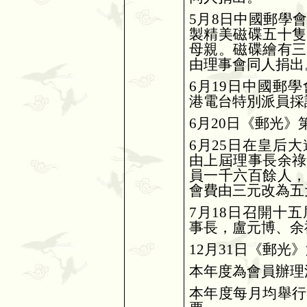
5
月
8
日中國郵學
製精美磁碟五十隻
母親。磁碟繪有三
由理事會同人捐出
6
月
19
日中國郵學
港電台特別派員採
6
月
20
日《郵光》
6
月
25
日在皇后大
由上屆理事長余祿
員一千六百餘人，
會費由三元改為五
7
月
18
日召開十五
事長，盧元博、余
12
月
31
日《郵光》
本年度為會員辦理
本年度每月均舉行