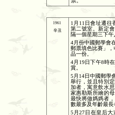
票。
1
月
11
日會址遷往
1961
第二號室。新定會
辛丑
隔一個星期三下午
4
月份中國郵學會
郵票填色比賽」，
品一份。
4
月
19
日下午
8
時
賞。
5
月
14
日中國郵學
舉行，並且特別定
加者，寓意飲水思
家惠勒斯所繪的母
最快將做媽媽者，
數最多及年齡最長
5
月
27
日在皇后大