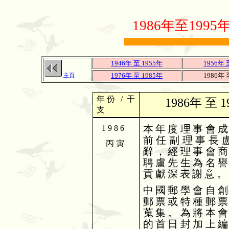
1986年至19
1946年 至 1955年
1956年 
1976年 至 1985年
1986年 
主頁
年份
/
干
1986年 至
支
本年度理事會
1986
前任副理事長
丙寅
辭，經理事會
聘盧先生為名
貢獻深表謝意。
中國郵學會自
郵票或特種郵
蒐集。為將本
的首日封加上