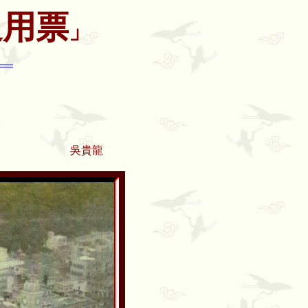
通用票
」
吳貴龍