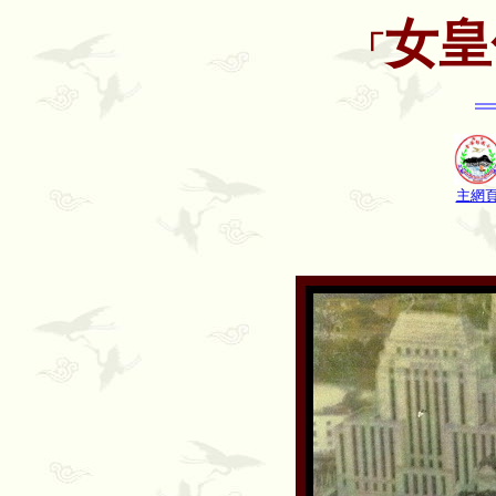
女皇
「
主網