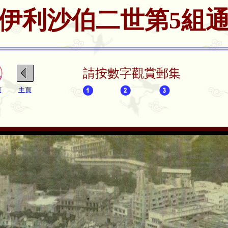
伊利沙伯二世第5組
請按數字觀賞郵集
頁
主頁