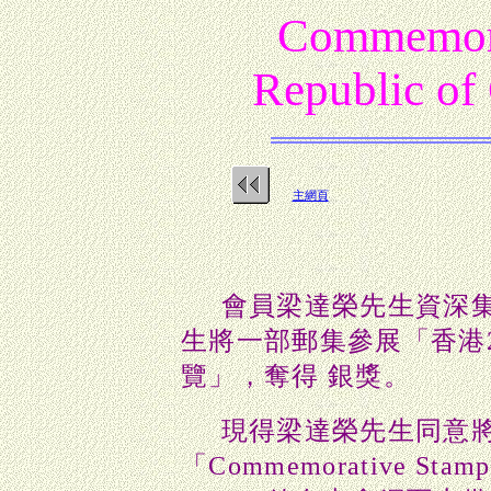
Commemora
Republic of
主網頁
會員梁達榮先生資深
生將一部郵集參展「香港
覽
」
，
奪得 銀獎
。
現得梁達榮先生
同意
「Commemorative Stamps 