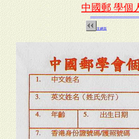
中國郵 學個
主網頁