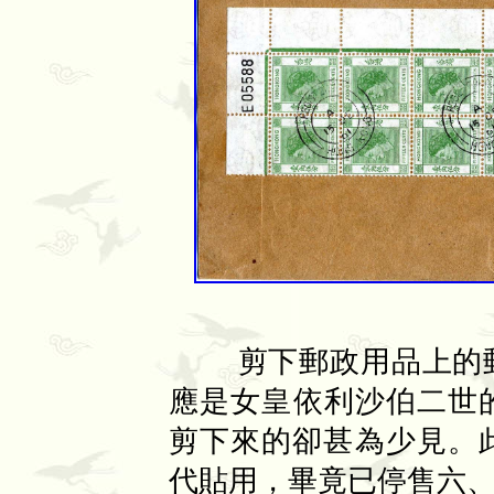
剪下郵政用品上的郵
應是女皇依利沙伯二世
剪下來的卻甚為少見。
代貼用，畢竟已停售六