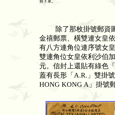
剪下來。
除了那枚掛號郵資圖
金禧郵票、橫雙連女皇
有八方連角位連序號女
雙連角位女皇依利沙伯
元。信封上還貼有綠色
蓋有長形「
A.R.
」雙掛號
HONG KONG A
」掛號