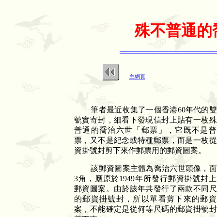
殊不普通的
主網頁
筆者最近收集了一個香港
60
年代的雙
號實寄封，細看下發現信封上貼有一枚殊
普通的喬治六世「郵票」，它既不是普
票，又不是紀念或特種郵票，而是一枚從
資掛號封剪下來作郵票用的郵資圖案。
該郵資圖案主體為喬治六世頭像，面
3
角，應原於
1949
年所發行郵資掛號封上
郵資圖案。由於該年共發行了兩款不同尺
的郵資掛號封，所以單看剪下來的郵資
案，不能確定是從何等尺碼的郵資掛號封